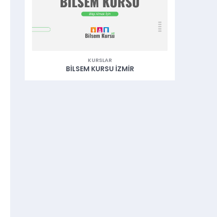
KURSLAR
BILSEM KURSU İZMIR
B