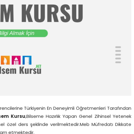
ğrencilerine Türkiyenin En Deneyimli Öğretmenleri Tarafından
lsem Kursu
,Bilseme Hazırlık Yapan Genel Zihinsel Yetenek
ysel özel ders şeklinde verilmektedir.Meb Müfredatı Dikkate
evam etmektedir.