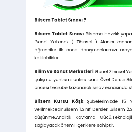
Bilsem Tablet Sınavı ?
Bilsem Tablet Sınavı
Bilseme Hazırlık yapa
Genel Yetenek ( Zihinsel ) Alanını kapsam
öğrenciler ilk önce danışmanlarımızı araya
katılabilirler.
Bilim ve Sanat Merkezleri
Genel Zihinsel Ye
çalışma yöntemi online canlı Özel Derstir.B
öncesi tecrübe kazanarak sınav esnasında 
Bilsem Kursu Köşk
Şubelerimizde 15 Y
verilmektedir.Bilsem 1.Sınıf Dersleri ,Bilsem 2.
düşünme,Analitik Kavrama Gücü,Teknoloj
sağlayacak önemli içeriklere sahiptir.