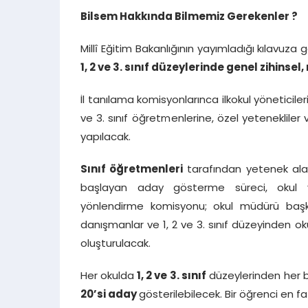
Bilsem Hakkında Bilmemiz Gerekenler ?
Millî Eğitim Bakanlığının yayımladığı kılavuza 
1, 2 ve 3. sınıf düzeylerinde genel zihinse
İl tanılama komisyonlarınca ilkokul yöneticiler
ve 3. sınıf öğretmenlerine, özel yetenekliler
yapılacak.
Sınıf öğretmenleri
tarafından yetenek alanl
başlayan aday gösterme süreci, okul yö
yönlendirme komisyonu; okul müdürü başka
danışmanlar ve 1, 2 ve 3. sınıf düzeyinden o
oluşturulacak.
Her okulda
1, 2 ve 3. sınıf
düzeylerinden her bi
20’si aday
gösterilebilecek. Bir öğrenci en f