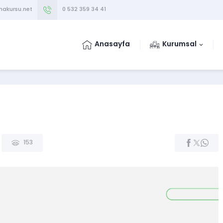
makursu.net
0 532 359 34 41
Anasayfa
Kurumsal
153