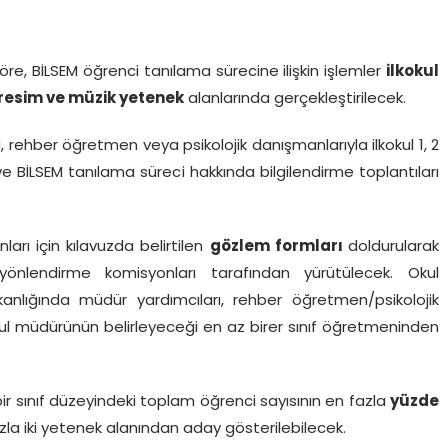
göre, BİLSEM öğrenci tanılama sürecine ilişkin işlemler
ilkokul
l, resim ve müzik yetenek
alanlarında gerçekleştirilecek.
i, rehber öğretmen veya psikolojik danışmanlarıyla ilkokul 1, 2
 ve BİLSEM tanılama süreci hakkında bilgilendirme toplantıları
arı için kılavuzda belirtilen
gözlem formları
doldurularak
nlendirme komisyonları tarafından yürütülecek. Okul
nlığında müdür yardımcıları, rehber öğretmen/psikolojik
kul müdürünün belirleyeceği en az birer sınıf öğretmeninden
r sınıf düzeyindeki toplam öğrenci sayısının en fazla
yüzde
azla iki yetenek alanından aday gösterilebilecek.