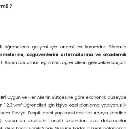
rmü ?
i öğrencilerin gelişimi için önemli bir kurumdur. Bilsem’e
ştirmelerine, özgüvenlerini artırmalarına ve akademik
ar
. Bilsem’de alınan eğitimler, öğrencilerin gelecekte başarılı
leri
Uygun ve Her Ailenin Bütçesine göre ekonomik düzeyde
.2.3.Sınıf Öğrencileri için kişiye özel planlama yapıyoruz.İlk
ilsem Seviye Tespit dersi yapılmaktadır.Her Adayın kendine
i varsa bu eksiklerin tespiti üzerinden özel dokümanlar
lük ders takibi yapılır.Sınav Gününe kadar düzenli palanlama