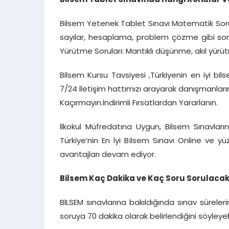
Bilsem Tablet Sınavında Hangi Konular V
Bilsem Yetenek Tablet Sınavı Matematik Soru
sayılar, hesaplama, problem çözme gibi soru
Yürütme Soruları: Mantıklı düşünme, akıl yü
Bilsem Kursu Tavsiyesi ,Türkiyenin en iyi bi
7/24 İletişim hattımızı arayarak danışmanlarımı
Kaçırmayın.İndirimli Fırsatlardan Yararlanın.
İlkokul Müfredatına Uygun, Bilsem Sınavlarına
Türkiye’nin En İyi Bilsem Sınavı Online ve y
avantajları devam ediyor.
Bilsem Kaç Dakika ve Kaç Soru Sorulacakt
BİLSEM sınavlarına bakıldığında sınav sürelerini
soruya 70 dakika olarak belirlendiğini söyleyebi