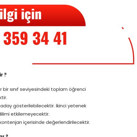
r ?
her bir sınıf seviyesindeki toplam öğrenci
tir.
day gösterilebilecektir. İkinci yetenek
ilimi etkilemeyecektir.
 kontenjan içerisinde değerlendirilecektir.