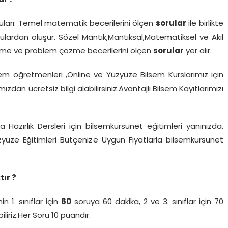
ar ?
ları: Temel matematik becerilerini ölçen
sorular
ile birlikte
lardan oluşur. Sözel Mantık,Mantıksal,Matematiksel ve Akıl
rütme ve problem çözme becerilerini ölçen
sorular
yer alır.
lsem öğretmenleri ,Online ve Yüzyüze Bilsem Kurslarımız için
zdan ücretsiz bilgi alabilirsiniz.Avantajlı Bilsem Kayıtlarımızı
 Hazırlık Dersleri için bilsemkursunet eğitimleri yanınızda.
üzyüze Eğitimleri Bütçenize Uygun Fiyatlarla bilsemkursunet
ır ?
n 1. sınıflar için
60
soruya 60 dakika, 2 ve 3. sınıflar için 70
liriz.Her Soru 10 puandır.