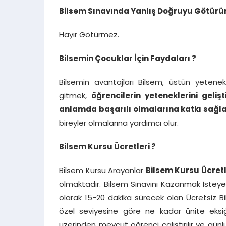
Bilsem Sınavında Yanlış Doğruyu Götürü
Hayır Götürmez.
Bilsemin Çocuklar İçin Faydaları ?
Bilsemin avantajları Bilsem, üstün yetenekl
gitmek,
öğrencilerin yeteneklerini geli
anlamda başarılı olmalarına katkı sağl
bireyler olmalarına yardımcı olur.
Bilsem Kursu Ücretleri ?
Bilsem Kursu Arayanlar
Bilsem Kursu Ücret
olmaktadır. Bilsem Sınavını Kazanmak İsteyen 1
olarak 15-20 dakika sürecek olan Ücretsiz B
özel seviyesine göre ne kadar ünite eksiğ
üzerinden mevcut öğrenci çalıştırılır ve gün