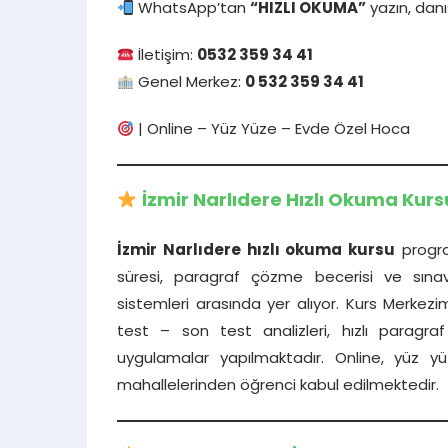
WhatsApp’tan
“HIZLI OKUMA”
yazın, dan
İletişim:
0532 359 34 41
Genel Merkez:
0 532 359 34 41
| Online – Yüz Yüze – Evde Özel Hoca
İzmir Narlıdere Hızlı Okuma Kur
İzmir Narlıdere hızlı okuma kursu
program
süresi, paragraf çözme becerisi ve sına
sistemleri arasında yer alıyor. Kurs Merkezi
test – son test analizleri, hızlı paragraf
uygulamalar yapılmaktadır. Online, yüz y
mahallelerinden öğrenci kabul edilmektedir.