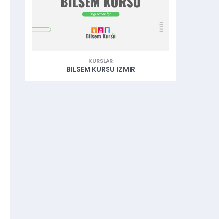
KURSLAR
BILSEM KURSU İZMIR
B