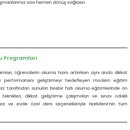
ışmanlarımız size hemen dönüş sağlasın.
su Programları
ları; öğrencilerin okuma hızını artırırken aynı anda dikkat
v performansını geliştirmeyi hedefleyen modern eğitim
miz tarafından sunulan birebir hızlı okuma eğitimlerinde ön
 teknikleri, dikkat geliştirme çalışmaları ve sınav odaklı
üze ve evde özel ders seçenekleriyle Narlıdere’nin tüm