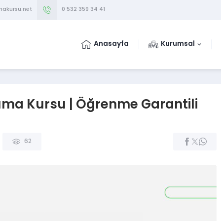
makursu.net
0 532 359 34 41
Anasayfa
Kurumsal
kuma Kursu | Öğrenme Garantili
62