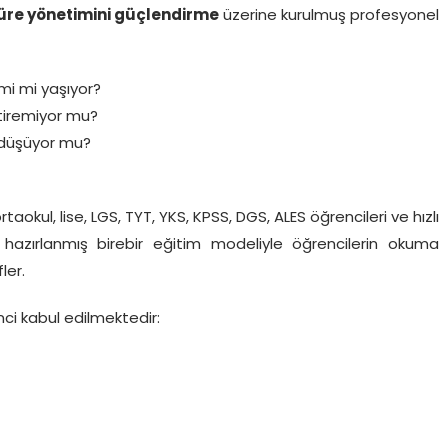
üre yönetimini güçlendirme
üzerine kurulmuş profesyonel
mi mi yaşıyor?
tiremiyor mu?
 düşüyor mu?
, ortaokul, lise, LGS, TYT, YKS, KPSS, DGS, ALES öğrencileri ve hızlı
 hazırlanmış birebir eğitim modeliyle öğrencilerin okuma
ler.
ci kabul edilmektedir: