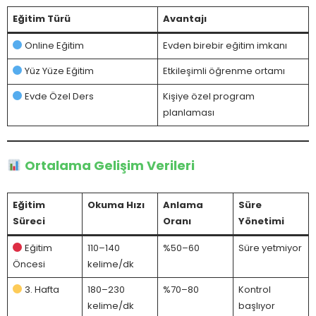
Eğitim Türü
Avantajı
Online Eğitim
Evden birebir eğitim imkanı
Yüz Yüze Eğitim
Etkileşimli öğrenme ortamı
Evde Özel Ders
Kişiye özel program
planlaması
Ortalama Gelişim Verileri
Eğitim
Okuma Hızı
Anlama
Süre
Süreci
Oranı
Yönetimi
Eğitim
110–140
%50–60
Süre yetmiyor
Öncesi
kelime/dk
3. Hafta
180–230
%70–80
Kontrol
kelime/dk
başlıyor