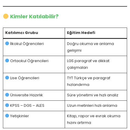
Kimler Katılabilir?
Katılımcı Grubu
Eğitim Hedefi
İlkokul Öğrencileri
Doğru okuma ve anlama
gelişimi
Ortaokul Öğrencileri
LGS paragraf ve dikkat
çalışmaları
Lise Öğrencileri
TYT Türkçe ve paragraf
hızlandırma
Üniversite Hazırlık
Süre yönetimi ve hızlı analiz
KPSS – DGS – ALES
Uzun metinleri hızlı anlama
Yetişkinler
Kitap, rapor ve evrak okuma
hızını artırma