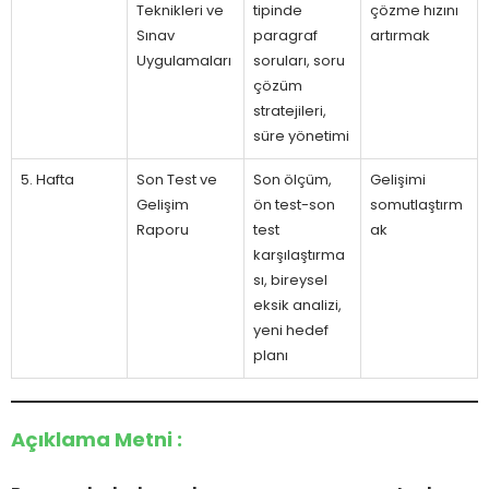
Teknikleri ve
tipinde
çözme hızını
Sınav
paragraf
artırmak
Uygulamaları
soruları, soru
çözüm
stratejileri,
süre yönetimi
5. Hafta
Son Test ve
Son ölçüm,
Gelişimi
Gelişim
ön test-son
somutlaştırm
Raporu
test
ak
karşılaştırma
sı, bireysel
eksik analizi,
yeni hedef
planı
Açıklama Metni :