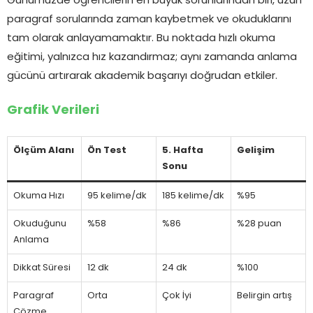
Günümüzde öğrencilerin en büyük sorunlarından biri, uzun
paragraf sorularında zaman kaybetmek ve okuduklarını
tam olarak anlayamamaktır. Bu noktada hızlı okuma
eğitimi, yalnızca hız kazandırmaz; aynı zamanda anlama
gücünü artırarak akademik başarıyı doğrudan etkiler.
Grafik Verileri
Ölçüm Alanı
Ön Test
5. Hafta
Gelişim
Sonu
Okuma Hızı
95 kelime/dk
185 kelime/dk
%95
Okuduğunu
%58
%86
%28 puan
Anlama
Dikkat Süresi
12 dk
24 dk
%100
Paragraf
Orta
Çok İyi
Belirgin artış
Çözme