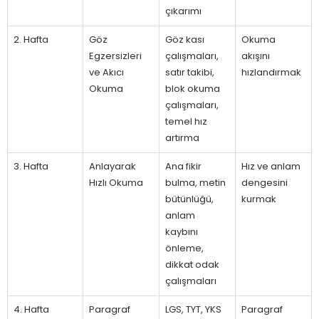
çıkarımı
2. Hafta
Göz
Göz kası
Okuma
Egzersizleri
çalışmaları,
akışını
ve Akıcı
satır takibi,
hızlandırmak
Okuma
blok okuma
çalışmaları,
temel hız
artırma
3. Hafta
Anlayarak
Ana fikir
Hız ve anlam
Hızlı Okuma
bulma, metin
dengesini
bütünlüğü,
kurmak
anlam
kaybını
önleme,
dikkat odak
çalışmaları
4. Hafta
Paragraf
LGS, TYT, YKS
Paragraf