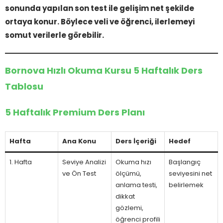
sonunda yapılan son test ile gelişim net şekilde
ortaya konur. Böylece veli ve öğrenci, ilerlemeyi
somut verilerle görebilir.
Bornova Hızlı Okuma Kursu 5 Haftalık Ders
Tablosu
5 Haftalık Premium Ders Planı
Hafta
Ana Konu
Ders İçeriği
Hedef
1. Hafta
Seviye Analizi
Okuma hızı
Başlangıç
ve Ön Test
ölçümü,
seviyesini net
anlama testi,
belirlemek
dikkat
gözlemi,
öğrenci profili