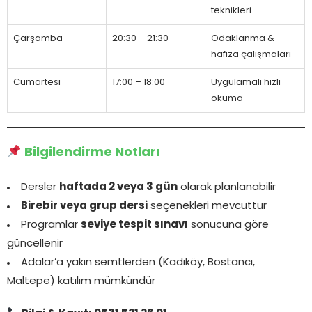
teknikleri
Çarşamba
20:30 – 21:30
Odaklanma &
hafıza çalışmaları
Cumartesi
17:00 – 18:00
Uygulamalı hızlı
okuma
Bilgilendirme Notları
Dersler
haftada 2 veya 3 gün
olarak planlanabilir
Birebir veya grup dersi
seçenekleri mevcuttur
Programlar
seviye tespit sınavı
sonucuna göre
güncellenir
Adalar’a yakın semtlerden (Kadıköy, Bostancı,
Maltepe) katılım mümkündür