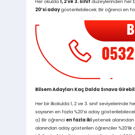
Her okulda
1, 2 ve 3. sınıf
düzeylerinden her bi
20’si aday
gösterilebilecek. Bir öğrenci en f
Bilsem Adayları Kaç Dalda Sınava Girebili
Her bir ilkokulda 1, 2 ve 3. sınıf seviyelerinde 
sayısının en fazla %20’si aday gösterilebilecek
a) Bir öğrenci
en fazla iki
yetenek alanından a
alanından aday gösterilen öğrenciler %20’lik d