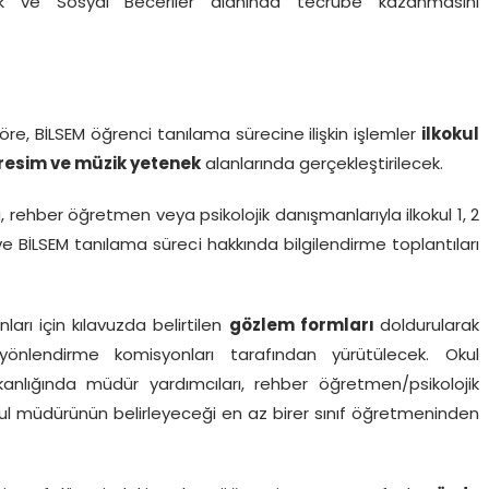
ik ve Sosyal Beceriler alanında tecrübe kazanmasını
göre, BİLSEM öğrenci tanılama sürecine ilişkin işlemler
ilkokul
l, resim ve müzik yetenek
alanlarında gerçekleştirilecek.
i, rehber öğretmen veya psikolojik danışmanlarıyla ilkokul 1, 2
 ve BİLSEM tanılama süreci hakkında bilgilendirme toplantıları
arı için kılavuzda belirtilen
gözlem formları
doldurularak
nlendirme komisyonları tarafından yürütülecek. Okul
nlığında müdür yardımcıları, rehber öğretmen/psikolojik
kul müdürünün belirleyeceği en az birer sınıf öğretmeninden