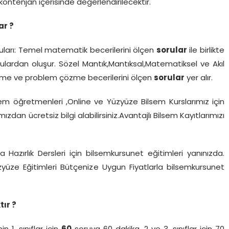
 kontenjan içerisinde değerlendirilecektir.
ar ?
ları: Temel matematik becerilerini ölçen
sorular
ile birlikte
lardan oluşur. Sözel Mantık,Mantıksal,Matematiksel ve Akıl
rütme ve problem çözme becerilerini ölçen
sorular
yer alır.
lsem öğretmenleri ,Online ve Yüzyüze Bilsem Kurslarımız için
zdan ücretsiz bilgi alabilirsiniz.Avantajlı Bilsem Kayıtlarımızı
 Hazırlık Dersleri için bilsemkursunet eğitimleri yanınızda.
üzyüze Eğitimleri Bütçenize Uygun Fiyatlarla bilsemkursunet
ır ?