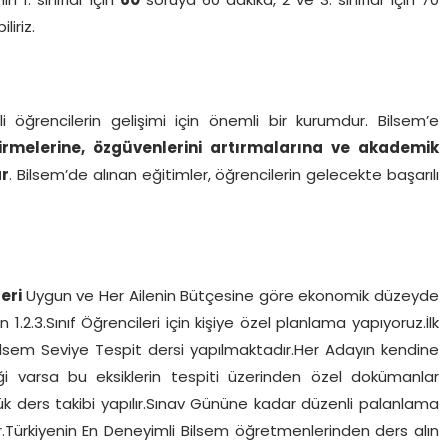
n 1. sınıflar için
60
soruya 60 dakika, 2 ve 3. sınıflar için 70
liriz.
i öğrencilerin gelişimi için önemli bir kurumdur. Bilsem’e
ştirmelerine, özgüvenlerini artırmalarına ve akademik
ar
. Bilsem’de alınan eğitimler, öğrencilerin gelecekte başarılı
leri
Uygun ve Her Ailenin Bütçesine göre ekonomik düzeyde
.2.3.Sınıf Öğrencileri için kişiye özel planlama yapıyoruz.İlk
ilsem Seviye Tespit dersi yapılmaktadır.Her Adayın kendine
i varsa bu eksiklerin tespiti üzerinden özel dokümanlar
lük ders takibi yapılır.Sınav Gününe kadar düzenli palanlama
ır.Türkiyenin En Deneyimli Bilsem öğretmenlerinden ders alın