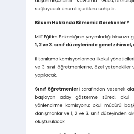
düşünme,Analitik Kavrama Gücü,Teknoloj
sağlayacak önemli içeriklere sahiptir.
Bilsem Hakkında Bilmemiz Gerekenler ?
Millî Eğitim Bakanlığının yayımladığı kılavuza 
1, 2 ve 3. sınıf düzeylerinde genel zihinse
İl tanılama komisyonlarınca ilkokul yöneticiler
ve 3. sınıf öğretmenlerine, özel yetenekliler
yapılacak.
Sınıf öğretmenleri
tarafından yetenek alanl
başlayan aday gösterme süreci, okul yö
yönlendirme komisyonu; okul müdürü başka
danışmanlar ve 1, 2 ve 3. sınıf düzeyinden o
oluşturulacak.