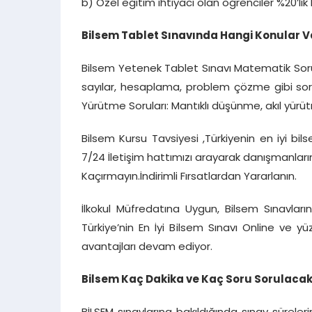
b) Özel eğitim ihtiyacı olan öğrenciler %20’lik
Bilsem Tablet Sınavında Hangi Konular V
Bilsem Yetenek Tablet Sınavı Matematik Soru
sayılar, hesaplama, problem çözme gibi soru
Yürütme Soruları: Mantıklı düşünme, akıl yü
Bilsem Kursu Tavsiyesi ,Türkiyenin en iyi bi
7/24 İletişim hattımızı arayarak danışmanlarımı
Kaçırmayın.İndirimli Fırsatlardan Yararlanın.
İlkokul Müfredatına Uygun, Bilsem Sınavlarına
Türkiye’nin En İyi Bilsem Sınavı Online ve y
avantajları devam ediyor.
Bilsem Kaç Dakika ve Kaç Soru Sorulacakt