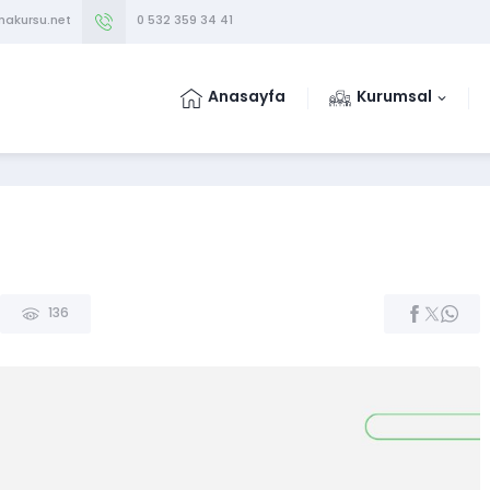
makursu.net
0 532 359 34 41
Anasayfa
Kurumsal
136