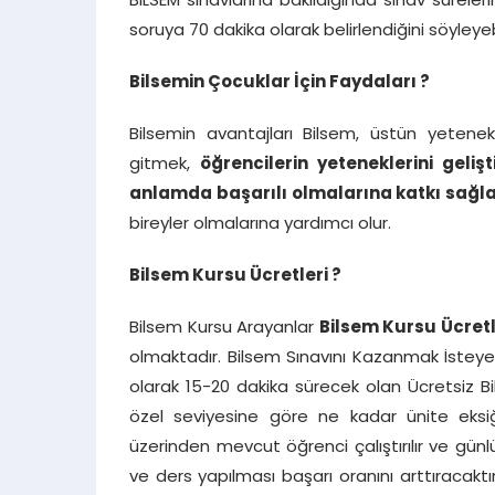
BİLSEM sınavlarına bakıldığında sınav sürelerini
soruya 70 dakika olarak belirlendiğini söyleyebi
Bilsemin Çocuklar İçin Faydaları ?
Bilsemin avantajları Bilsem, üstün yetenekl
gitmek,
öğrencilerin yeteneklerini geli
anlamda başarılı olmalarına katkı sağl
bireyler olmalarına yardımcı olur.
Bilsem Kursu Ücretleri ?
Bilsem Kursu Arayanlar
Bilsem Kursu Ücret
olmaktadır. Bilsem Sınavını Kazanmak İsteyen 1
olarak 15-20 dakika sürecek olan Ücretsiz B
özel seviyesine göre ne kadar ünite eksiğ
üzerinden mevcut öğrenci çalıştırılır ve gün
ve ders yapılması başarı oranını arttıracakt