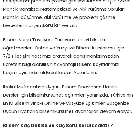
hesaplama, problem çözme gibi sorulardan oluşur. Sözel
Mantık,Mantıksal,Matematiksel ve Akıl Yürütme Soruları:
Mantıklı düşünme, akıl yürütme ve problem çözme
becerilerini ölçen
sorular
yer alır.
Bilsem Kursu Tavsiyesi ,Türkiyenin en iyi bilsem
öğretmenleri ,Online ve Yüzyüze Bilsem Kurslarımız için
7/24 İletişim hattımızı arayarak danışmanlarımızdan
ücretsiz bilgi alabilirsiniz.Avantajlı Bilsem Kayıtlarımızı
Kaçırmayın.İndirimli Fırsatlardan Yararlanın.
İlkokul Müfredatına Uygun, Bilsem Sınavlarına Hazırlık
Dersleri için bilsemkursunet eğitimleri yanınızda. Türkiye’nin
En İyi Bilsem Sınavı Online ve yüzyüze Eğitimleri Bütçenize
Uygun Fiyatlarla bilsemkursunet avantajları devam ediyor.
Bilsem Kaç Dakika ve Kaç Soru Sorulacaktır ?