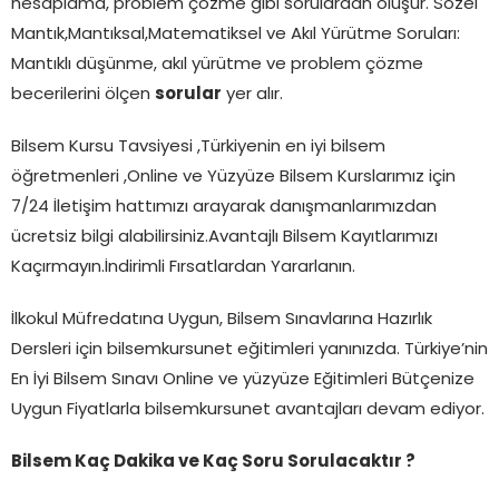
hesaplama, problem çözme gibi sorulardan oluşur. Sözel
Mantık,Mantıksal,Matematiksel ve Akıl Yürütme Soruları:
Mantıklı düşünme, akıl yürütme ve problem çözme
becerilerini ölçen
sorular
yer alır.
Bilsem Kursu Tavsiyesi ,Türkiyenin en iyi bilsem
öğretmenleri ,Online ve Yüzyüze Bilsem Kurslarımız için
7/24 İletişim hattımızı arayarak danışmanlarımızdan
ücretsiz bilgi alabilirsiniz.Avantajlı Bilsem Kayıtlarımızı
Kaçırmayın.İndirimli Fırsatlardan Yararlanın.
İlkokul Müfredatına Uygun, Bilsem Sınavlarına Hazırlık
Dersleri için bilsemkursunet eğitimleri yanınızda. Türkiye’nin
En İyi Bilsem Sınavı Online ve yüzyüze Eğitimleri Bütçenize
Uygun Fiyatlarla bilsemkursunet avantajları devam ediyor.
Bilsem Kaç Dakika ve Kaç Soru Sorulacaktır ?