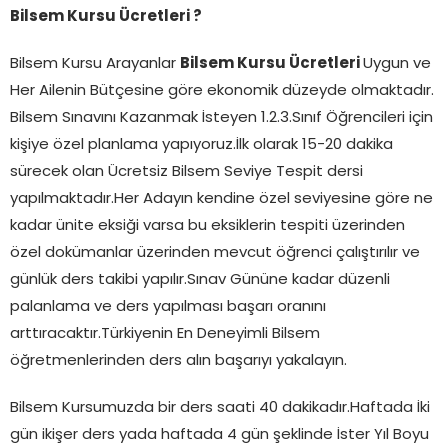
Bilsem Kursu Ücretleri ?
Bilsem Kursu Arayanlar
Bilsem Kursu Ücretleri
Uygun ve
Her Ailenin Bütçesine göre ekonomik düzeyde olmaktadır.
Bilsem Sınavını Kazanmak İsteyen 1.2.3.Sınıf Öğrencileri için
kişiye özel planlama yapıyoruz.İlk olarak 15-20 dakika
sürecek olan Ücretsiz Bilsem Seviye Tespit dersi
yapılmaktadır.Her Adayın kendine özel seviyesine göre ne
kadar ünite eksiği varsa bu eksiklerin tespiti üzerinden
özel dokümanlar üzerinden mevcut öğrenci çalıştırılır ve
günlük ders takibi yapılır.Sınav Gününe kadar düzenli
palanlama ve ders yapılması başarı oranını
arttıracaktır.Türkiyenin En Deneyimli Bilsem
öğretmenlerinden ders alın başarıyı yakalayın.
Bilsem Kursumuzda bir ders saati 40 dakikadır.Haftada İki
gün ikişer ders yada haftada 4 gün şeklinde İster Yıl Boyu