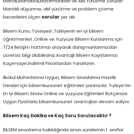
Mantık,Mantıksal,Matematiksel ve Akıl Yürütme Soruları:
Mantıklı düşünme, akıl yürütme ve problem çözme
becerilerini ölçen
sorular
yer alır.
Bilsem Kursu Tavsiyesi ,Türkiyenin en iyi bilsem
öğretmenleri ,Online ve Yüzyüze Bilsem Kurslarımız için
7/24 İletişim hattımızı arayarak danışmanlarımızdan
ücretsiz bilgi alabilirsiniz.Avantajlı Bilsem Kayıtlarımızı
Kaçırmayın.İndirimli Fırsatlardan Yararlanın.
İlkokul Müfredatına Uygun, Bilsem Sınavlarına Hazırlık
Dersleri için bilsemkursunet eğitimleri yanınızda. Türkiye’nin
En İyi Bilsem Sınavı Online ve yüzyüze Eğitimleri Bütçenize
Uygun Fiyatlarla bilsemkursunet avantajları devam ediyor.
Bilsem Kaç Dakika ve Kaç Soru Sorulacaktır ?
BİLSEM sınavlarına bakıldığında sınav sürelerinin 1. sınıflar