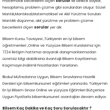
matematik becerilerini ölçen
sorular
ile birlikte sayılar,
hesaplama, problem çözme gibi sorulardan oluşur. Sözel
Mantık,Mantıksal,Matematiksel ve Akıl Yürütme Soruları:
Mantıklı düşünme, akıl yürütme ve problem çözme
becerilerini ölçen
sorular
yer alır.
Bilsem Kursu Tavsiyesi ,Türkiyenin en iyi bilsem
öğretmenleri ,Online ve Yüzyüze Bilsem Kurslarımız için
7/24 İletişim hattımızı arayarak danışmanlarımızdan
ücretsiz bilgi alabilirsiniz.Avantajlı Bilsem Kayıtlarımızı
Kaçırmayın.İndirimli Fırsatlardan Yararlanın.
İlkokul Müfredatına Uygun, Bilsem Sınavlarına Hazırlık
Dersleri için bilsemkursunet eğitimleri yanınızda. Türkiye’nin
En İyi Bilsem Sınavı Online ve yüzyüze Eğitimleri Bütçenize
Uygun Fiyatlarla bilsemkursunet avantajları devam ediyor.
Bilsem Kaç Dakika ve Kaç Soru Sorulacaktır ?