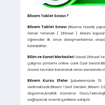
Bilsem Tablet Sınavı ?
Bilsem Tablet Sınavı
Bilseme Hazırlık yapa
Genel Yetenek ( Zihinsel ) Alanını kapsam
öğrenciler ilk önce danışmanlarımızı araya
katılabilirler.
Bilim ve Sanat Merkezleri
Genel Zihinsel Ye
çalışma yöntemi online canlı Özel Derstir.B
öncesi tecrübe kazanarak sınav esnasında 
Bilsem Kursu Efeler
Şubelerimizde 15 Y
verilmektedir.Bilsem 1.Sınıf Dersleri ,Bilsem 2.
düşünme,Analitik Kavrama Gücü,Teknoloj
sağlayacak önemli içeriklere sahiptir.