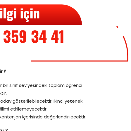
r ?
her bir sınıf seviyesindeki toplam öğrenci
tir.
day gösterilebilecektir. İkinci yetenek
ilimi etkilemeyecektir.
 kontenjan içerisinde değerlendirilecektir.