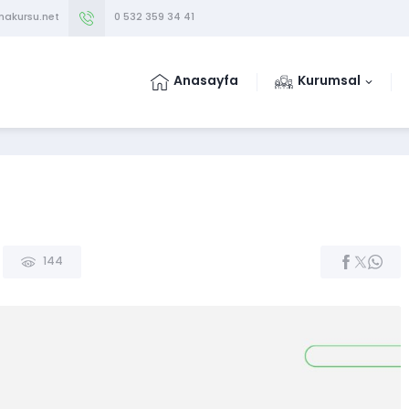
makursu.net
0 532 359 34 41
Anasayfa
Kurumsal
144