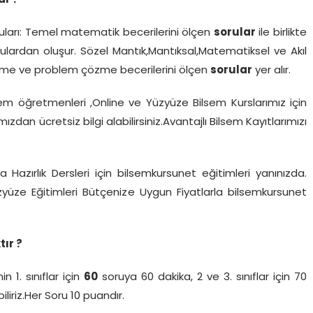
ar ?
ları: Temel matematik becerilerini ölçen
sorular
ile birlikte
lardan oluşur. Sözel Mantık,Mantıksal,Matematiksel ve Akıl
rütme ve problem çözme becerilerini ölçen
sorular
yer alır.
lsem öğretmenleri ,Online ve Yüzyüze Bilsem Kurslarımız için
zdan ücretsiz bilgi alabilirsiniz.Avantajlı Bilsem Kayıtlarımızı
 Hazırlık Dersleri için bilsemkursunet eğitimleri yanınızda.
üzyüze Eğitimleri Bütçenize Uygun Fiyatlarla bilsemkursunet
ır ?
n 1. sınıflar için
60
soruya 60 dakika, 2 ve 3. sınıflar için 70
liriz.Her Soru 10 puandır.