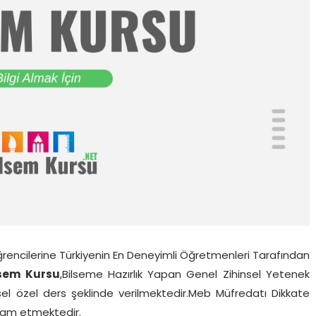
ğrencilerine Türkiyenin En Deneyimli Öğretmenleri Tarafından
lsem Kursu
,Bilseme Hazırlık Yapan Genel Zihinsel Yetenek
ysel özel ders şeklinde verilmektedir.Meb Müfredatı Dikkate
evam etmektedir.