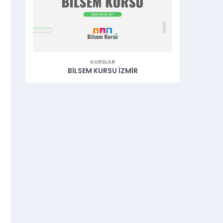
KURSLAR
BILSEM KURSU İZMIR
B