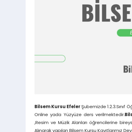
Bilsem Kursu Efeler
Şubemizde 1.2.3.Sınıf Ö
Online yada Yüzyüze ders verilmektedir.
Bi
,Resim ve Müzik Alanları öğrencilerine bire
Alınarak yapılan Bilsem Kursu Kayıtlarımız D