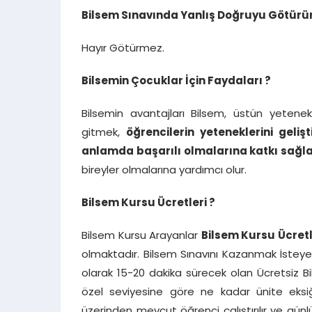
Bilsem Sınavında Yanlış Doğruyu Götürü
Hayır Götürmez.
Bilsemin Çocuklar İçin Faydaları ?
Bilsemin avantajları Bilsem, üstün yetenekl
gitmek,
öğrencilerin yeteneklerini geli
anlamda başarılı olmalarına katkı sağl
bireyler olmalarına yardımcı olur.
Bilsem Kursu Ücretleri ?
Bilsem Kursu Arayanlar
Bilsem Kursu Ücret
olmaktadır. Bilsem Sınavını Kazanmak İsteyen 1
olarak 15-20 dakika sürecek olan Ücretsiz B
özel seviyesine göre ne kadar ünite eksiğ
üzerinden mevcut öğrenci çalıştırılır ve gün