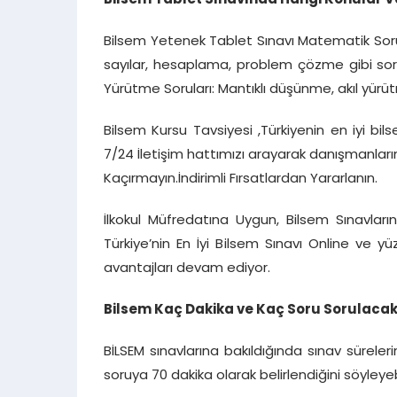
Bilsem Tablet Sınavında Hangi Konular V
Bilsem Yetenek Tablet Sınavı Matematik Soru
sayılar, hesaplama, problem çözme gibi soru
Yürütme Soruları: Mantıklı düşünme, akıl yü
Bilsem Kursu Tavsiyesi ,Türkiyenin en iyi bi
7/24 İletişim hattımızı arayarak danışmanlarımı
Kaçırmayın.İndirimli Fırsatlardan Yararlanın.
İlkokul Müfredatına Uygun, Bilsem Sınavlarına
Türkiye’nin En İyi Bilsem Sınavı Online ve y
avantajları devam ediyor.
Bilsem Kaç Dakika ve Kaç Soru Sorulacakt
BİLSEM sınavlarına bakıldığında sınav sürelerini
soruya 70 dakika olarak belirlendiğini söyleyebi