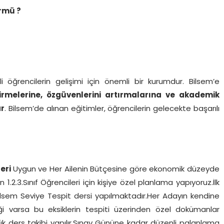
rmü ?
i öğrencilerin gelişimi için önemli bir kurumdur. Bilsem’e
ştirmelerine, özgüvenlerini artırmalarına ve akademik
ar
. Bilsem’de alınan eğitimler, öğrencilerin gelecekte başarılı
leri
Uygun ve Her Ailenin Bütçesine göre ekonomik düzeyde
.2.3.Sınıf Öğrencileri için kişiye özel planlama yapıyoruz.İlk
ilsem Seviye Tespit dersi yapılmaktadır.Her Adayın kendine
i varsa bu eksiklerin tespiti üzerinden özel dokümanlar
lük ders takibi yapılır.Sınav Gününe kadar düzenli palanlama