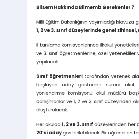
Bilsem Hakkında Bilmemiz Gerekenler ?
Millî Eğitim Bakanlığının yayımladığı kılavuza 
1, 2 ve 3. sınıf düzeylerinde genel zihinse
İl tanılama komisyonlarınca ilkokul yöneticiler
ve 3. sınıf öğretmenlerine, özel yetenekliler
yapılacak.
Sınıf öğretmenleri
tarafından yetenek alanl
başlayan aday gösterme süreci, okul yö
yönlendirme komisyonu; okul müdürü başka
danışmanlar ve 1, 2 ve 3. sınıf düzeyinden o
oluşturulacak.
Her okulda
1, 2 ve 3. sınıf
düzeylerinden her bi
20’si aday
gösterilebilecek. Bir öğrenci en f