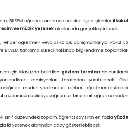
göre, BİLSEM öğrenci tanılama sürecine ilişkin işlemler
ilkokul
l, resim ve müzik yetenek
alanlarında gerçekleştirilecek.
i, rehber öğretmen veya psikolojik danışmanlarıyla ilkokul 1, 2
 ve BİLSEM tanılama süreci hakkında bilgilendirme toplantıları
arı için kılavuzda belirtilen
gözlem formları
doldurularak
nlendirme komisyonları tarafından yürütülecek. Okul
nlığında müdür yardımcıları, rehber öğretmen/psikolojik
kul müdürünün belirleyeceği en az birer sınıf öğretmeninden
r sınıf düzeyindeki toplam öğrenci sayısının en fazla
yüzde
azla iki yetenek alanından aday gösterilebilecek.