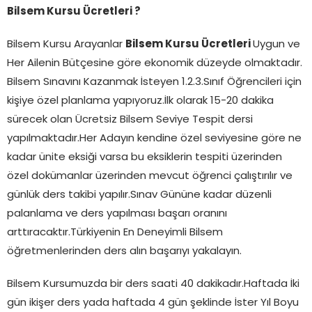
Bilsem Kursu Ücretleri ?
Bilsem Kursu Arayanlar
Bilsem Kursu Ücretleri
Uygun ve
Her Ailenin Bütçesine göre ekonomik düzeyde olmaktadır.
Bilsem Sınavını Kazanmak İsteyen 1.2.3.Sınıf Öğrencileri için
kişiye özel planlama yapıyoruz.İlk olarak 15-20 dakika
sürecek olan Ücretsiz Bilsem Seviye Tespit dersi
yapılmaktadır.Her Adayın kendine özel seviyesine göre ne
kadar ünite eksiği varsa bu eksiklerin tespiti üzerinden
özel dokümanlar üzerinden mevcut öğrenci çalıştırılır ve
günlük ders takibi yapılır.Sınav Gününe kadar düzenli
palanlama ve ders yapılması başarı oranını
arttıracaktır.Türkiyenin En Deneyimli Bilsem
öğretmenlerinden ders alın başarıyı yakalayın.
Bilsem Kursumuzda bir ders saati 40 dakikadır.Haftada İki
gün ikişer ders yada haftada 4 gün şeklinde İster Yıl Boyu