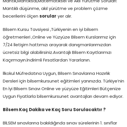
Mantık,Mantıksal,Matematiksel ve Akıl Yürütme Soruları:
Mantıklı düşünme, akıl yürütme ve problem çözme
becerilerini ölçen
sorular
yer alır.
Bilsem Kursu Tavsiyesi ,Türkiyenin en iyi bilsem
öğretmenleri ,Online ve Yüzyüze Bilsem Kurslarımız için
7/24 İletişim hattımızı arayarak danışmanlarımızdan
ücretsiz bilgi alabilirsiniz.Avantajlı Bilsem Kayıtlarımızı
Kaçırmayın.İndirimli Fırsatlardan Yararlanın.
İlkokul Müfredatına Uygun, Bilsem Sınavlarına Hazırlık
Dersleri için bilsemkursunet eğitimleri yanınızda. Türkiye’nin
En İyi Bilsem Sınavı Online ve yüzyüze Eğitimleri Bütçenize
Uygun Fiyatlarla bilsemkursunet avantajları devam ediyor.
Bilsem Kaç Dakika ve Kaç Soru Sorulacaktır ?
BİLSEM sınavlarına bakıldığında sınav sürelerinin 1. sınıflar