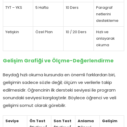
TYT – YKS
5 Hafta
10 Ders
Paragraf
netlerini
destekleme
Yetişkin
Özel Plan
10 / 20 Ders
Hızlı ve
anlayarak
okuma
Gelişim Grafiği ve Ölçme-Değerlendirme
Beydağ hızlı okuma kursunda en önemli farklardan biri,
gelişimin sadece sözle değil; ölçüm ve verilerle takip
edilmesidir. Öğrencinin ilk dersteki seviyesi ile program
sonundaki seviyesi karşılaştırılır. Böylece öğrenci ve veli
gelişimi somut olarak görebilir.
Seviye
Ön Test
Son Test
Anlama
Gelişim