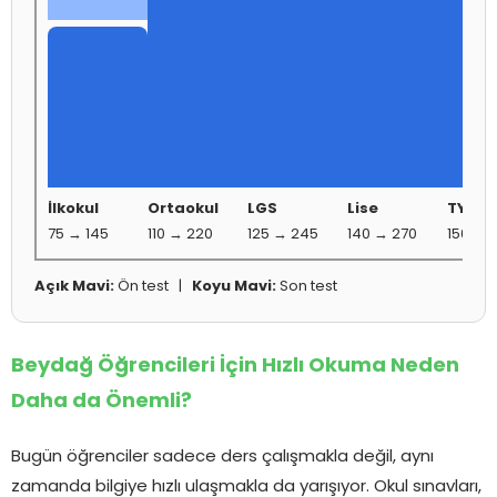
İlkokul
Ortaokul
LGS
Lise
TYT-Y
75 → 145
110 → 220
125 → 245
140 → 270
150 → 
Açık Mavi:
Ön test |
Koyu Mavi:
Son test
Beydağ Öğrencileri İçin Hızlı Okuma Neden
Daha da Önemli?
Bugün öğrenciler sadece ders çalışmakla değil, aynı
zamanda bilgiye hızlı ulaşmakla da yarışıyor. Okul sınavları,