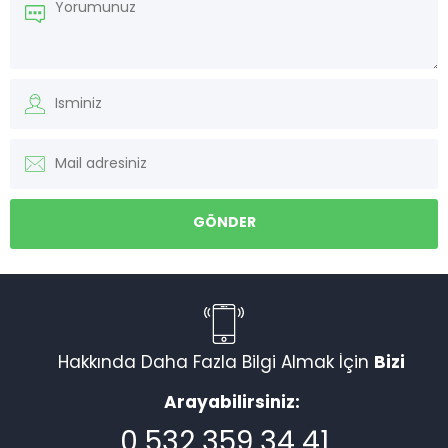
Müşteri Temsilcisi
Hakkında Daha Fazla Bilgi Almak İçin
Bizi
Arayabilirsiniz:
0 532 359 34 41