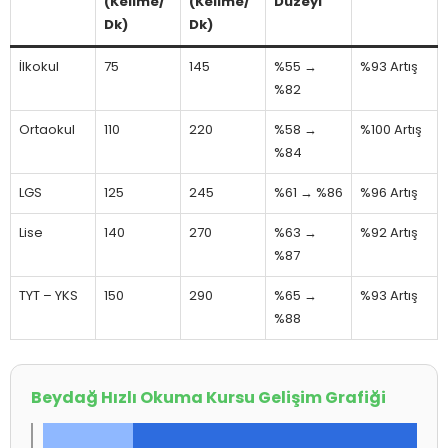
(Kelime/
(Kelime/
Düzeyi
Dk)
Dk)
İlkokul
75
145
%55 →
%93 Artış
%82
Ortaokul
110
220
%58 →
%100 Artış
%84
LGS
125
245
%61 → %86
%96 Artış
Lise
140
270
%63 →
%92 Artış
%87
TYT – YKS
150
290
%65 →
%93 Artış
%88
Beydağ Hızlı Okuma Kursu Gelişim Grafiği