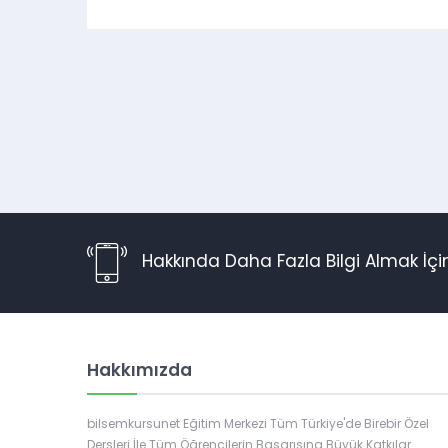
Hakkında Daha Fazla Bilgi Almak İç
Hakkımızda
Müşteri Temsilcisi
bilsemkursunet Eğitim Merkezi Tüm Türkiye'de Birebir Özel
Dersleri İle Tüm Öğrencilerin Başarısına Büyük Katkılar