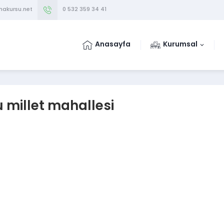
makursu.net
0 532 359 34 41
Anasayfa
Kurumsal
 millet mahallesi