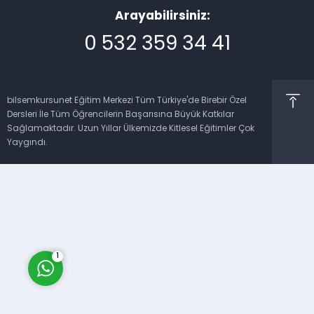
Arayabilirsiniz:
0 532 359 34 41
bilsemkursunet Eğitim Merkezi Tüm Türkiye'de Birebir Özel
Dersleri İle Tüm Öğrencilerin Başarısına Büyük Katkılar
Müşteri Temsilcisi
Sağlamaktadır. Uzun Yıllar Ülkemizde Kitlesel Eğitimler Çok
Yaygındı.
Cevap Yaz
1