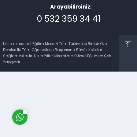
Arayabilirsiniz:
0 532 359 34 41
bilsemkursunet Eğitim Merkezi Tüm Türkiye'de Birebir Özel
Dersleri İle Tüm Öğrencilerin Başarısına Büyük Katkılar
Müşteri Temsilcisi
Sağlamaktadır. Uzun Yıllar Ülkemizde Kitlesel Eğitimler Çok
Yaygındı.
Cevap Yaz
1