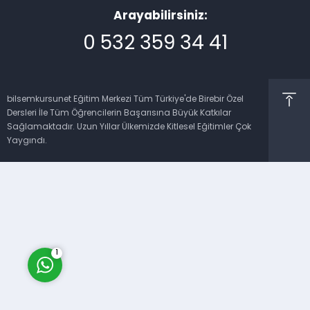
Arayabilirsiniz:
0 532 359 34 41
bilsemkursunet Eğitim Merkezi Tüm Türkiye'de Birebir Özel
Dersleri İle Tüm Öğrencilerin Başarısına Büyük Katkılar
Müşteri Temsilcisi
Sağlamaktadır. Uzun Yıllar Ülkemizde Kitlesel Eğitimler Çok
Yaygındı.
Cevap Yaz
1