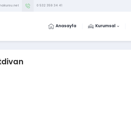
makursu.net
0 532 359 34 41
Anasayfa
Kurumsal
tdivan