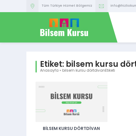
Tüm Türkiye Hizmet Bölgemiz
info@hizlioku
Etiket:
bilsem kursu dör
Anasayfa
»
bilsem kursu dörtdivanEtiketi
BILSEM KURSU DÖRTDIVAN