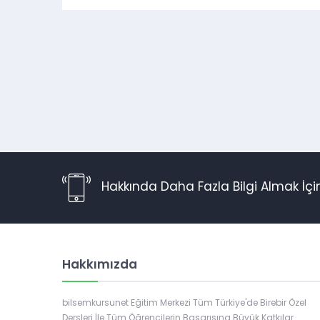
Hakkında Daha Fazla Bilgi Almak İç
Hakkımızda
Müşteri Temsilcisi
bilsemkursunet Eğitim Merkezi Tüm Türkiye'de Birebir Özel
Dersleri İle Tüm Öğrencilerin Başarısına Büyük Katkılar