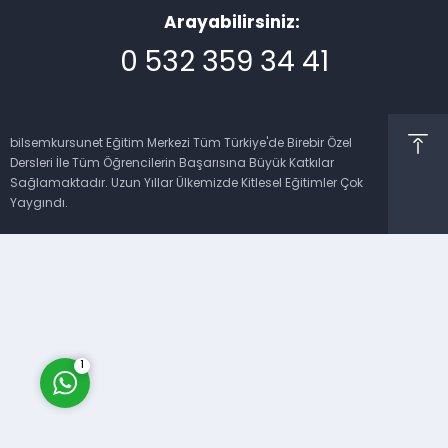
Arayabilirsiniz:
0 532 359 34 41
bilsemkursunet Eğitim Merkezi Tüm Türkiye'de Birebir Özel
Dersleri İle Tüm Öğrencilerin Başarısına Büyük Katkılar
Müşteri Temsilcisi
Sağlamaktadır. Uzun Yıllar Ülkemizde Kitlesel Eğitimler Çok
Yaygındı.
Cevap Yaz
1