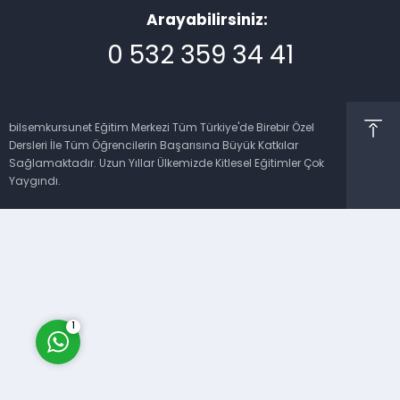
Arayabilirsiniz:
0 532 359 34 41
bilsemkursunet Eğitim Merkezi Tüm Türkiye'de Birebir Özel
Dersleri İle Tüm Öğrencilerin Başarısına Büyük Katkılar
Müşteri Temsilcisi
Sağlamaktadır. Uzun Yıllar Ülkemizde Kitlesel Eğitimler Çok
Yaygındı.
Cevap Yaz
1