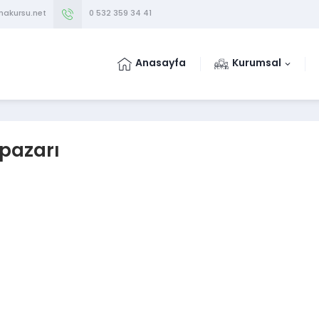
makursu.net
0 532 359 34 41
Anasayfa
Kurumsal
pazarı