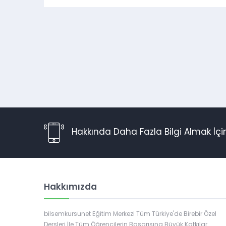
Hakkında Daha Fazla Bilgi Almak İç
Hakkımızda
Müşteri Temsilcisi
bilsemkursunet Eğitim Merkezi Tüm Türkiye'de Birebir Özel
Dersleri İle Tüm Öğrencilerin Başarısına Büyük Katkılar