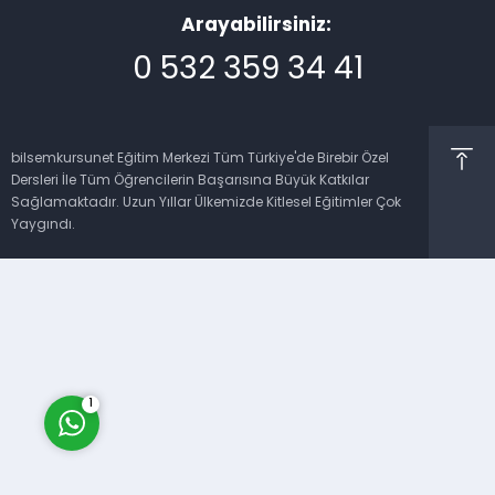
Arayabilirsiniz:
0 532 359 34 41
bilsemkursunet Eğitim Merkezi Tüm Türkiye'de Birebir Özel
Dersleri İle Tüm Öğrencilerin Başarısına Büyük Katkılar
Müşteri Temsilcisi
Sağlamaktadır. Uzun Yıllar Ülkemizde Kitlesel Eğitimler Çok
Yaygındı.
Cevap Yaz
1