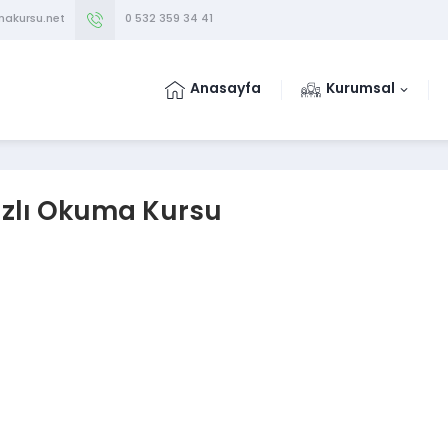
makursu.net
0 532 359 34 41
Anasayfa
Kurumsal
zlı Okuma Kursu