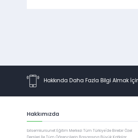
Hakkında Daha Fazla Bilgi Almak İç
Hakkımızda
Müşteri Temsilcisi
bilsemkursunet Eğitim Merkezi Tüm Türkiye'de Birebir Özel
Dersleri İle Tüm Öğrencilerin Başarısına Büyük Katkılar