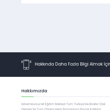
Hakkında Daha Fazla Bilgi Almak İç
Hakkımızda
Müşteri Temsilcisi
bilsemkursunet Eğitim Merkezi Tüm Türkiye'de Birebir Özel
Dersleri İle Tüm Öğrencilerin Başarısına Büyük Katkılar