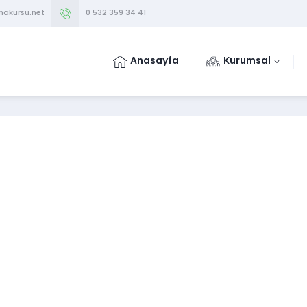
makursu.net
0 532 359 34 41
Anasayfa
Kurumsal